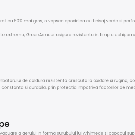
rat cu 50% mai gros, o vopsea epoxidica cu finisaj verde si perfor
itate extrema, GreenArmour asigura rezistenta in timp a echipame
batorului de caldura rezistenta crescuta la oxidare si rugina, co
a constanta si durabila, prin protectia impotriva factorilor de me
pe
cuare a aerului in forma surubului lui Arhimede si capacul supe