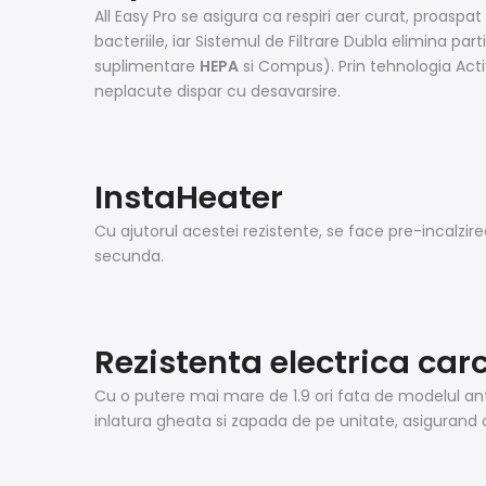
All Easy Pro se asigura ca respiri aer curat, proaspa
bacteriile, iar Sistemul de Filtrare Dubla elimina part
suplimentare
HEPA
si Compus). Prin tehnologia Act
neplacute dispar cu desavarsire.
InstaHeater
Cu ajutorul acestei rezistente, se face pre-incalzir
secunda.
Rezistenta electrica car
Cu o putere mai mare de 1.9 ori fata de modelul anter
inlatura gheata si zapada de pe unitate, asigurand o