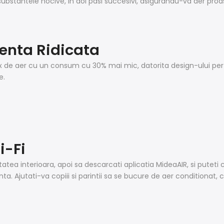
substantele nocive, in doi pasi succesivi, asigurandu-va aer proas
ienta Ridicata
flux de aer cu un consum cu 30% mai mic, datorita design-ului pe
e.
i-Fi
atea interioara, apoi sa descarcati aplicatia MideaAIR, si puteti
ta. Ajutati-va copiii si parintii sa se bucure de aer conditionat, 