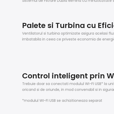
Sistemul de Filtrare Dubla elimina cu minutiozitate 
Palete si Turbina cu Efic
Ventilatorul si turbina optimizate asigura acelasi 
imbatabila in ceea ce priveste economia de energi
Control inteligent prin W
Trebuie doar sa conectati modulul WI-FI USB* la unit
oricand si de oriunde, in mod convenabil si in siguran
*modulul WI-FI USB se achizitioneaza separat