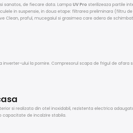
t si sanatos, de fiecare data. Lampa
UV Pro
sterilizeaza partile int
iculele in suspensie, in doua etape: filtrarea preliminara (filtru d
ive Clean, praful, mucegaiul si grasimea care adera de schimbat
ea inverter-ului la pornire. Compresorul scapa de frigul de afara 
casa
ior si realizata din otel inoxidabil, rezistenta electrica adaugat
 capacitate de incalzire stabila.