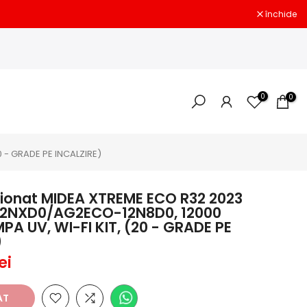
închide
0
0
 - GRADE PE INCALZIRE)
tionat MIDEA XTREME ECO R32 2023
2NXD0/AG2ECO-12N8D0, 12000
PA UV, WI-FI KIT, (20 - GRADE PE
)
ei
AT