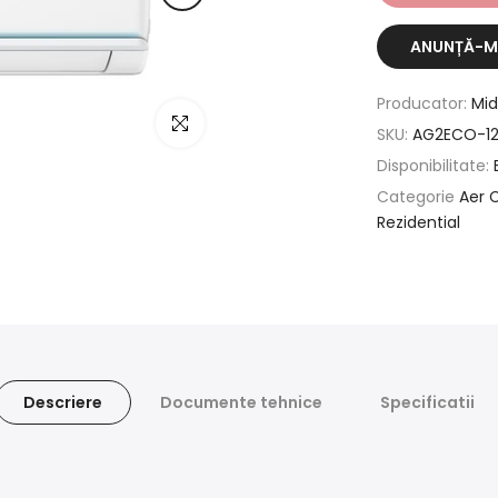
ANUNȚĂ-MĂ
Producator:
Mi
Click pentru a mari
SKU:
AG2ECO-12
Disponibilitate:
Categorie
Aer 
Rezidential
Descriere
Documente tehnice
Specificatii