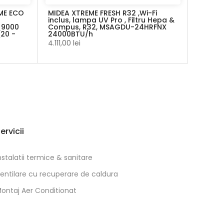
EME ECO
MIDEA XTREME FRESH R32 ,Wi-Fi
inclus, lampa UV Pro , Filtru Hepa &
 9000
Compus, R32, MSAGDU-24HRFNX
(20 -
24000BTU/h
4.111,00 lei
ervicii
nstalatii termice & sanitare
entilare cu recuperare de caldura
ontaj Aer Conditionat