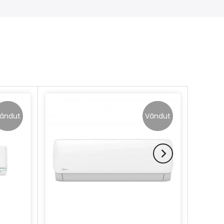
ândut
Vândut