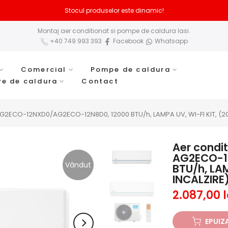
Stocul produselor este dinamic!
Montaj aer conditionat si pompe de caldura Iasi.
+40 749 993 393
Facebook
Whatsapp
Comercial
Pompe de caldura
re de caldura
Contact
G2ECO-12NXD0/AG2ECO-12N8D0, 12000 BTU/h, LAMPA UV, WI-FI KIT, (20
Aer condi
AG2ECO-1
Vândut
BTU/h, LAM
INCALZIRE
2.087,00 l
EPUIZ