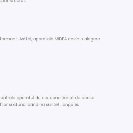
pat si curat.
rformant. Astfel, aparatele MIDEA devin o alegere
 controla aparatul de aer conditionat de acasa
chiar si atunci cand nu sunteti langa ei.