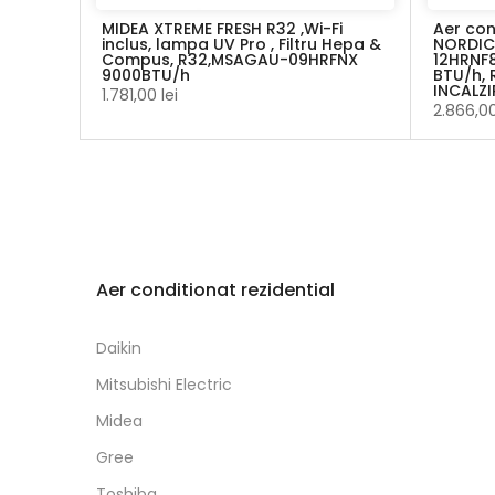
Fi
MIDEA XTREME FRESH R32 ,Wi-Fi
Aer con
 Hepa &
inclus, lampa UV Pro , Filtru Hepa &
NORDIC
FNX
Compus, R32,MSAGAU-09HRFNX
12HRNF
9000BTU/h
BTU/h, 
INCALZI
1.781,00 lei
2.866,00
Aer conditionat rezidential
Daikin
Mitsubishi Electric
Midea
Gree
Toshiba