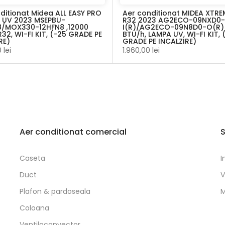
ditionat Midea ALL EASY PRO
Aer conditionat MIDEA XTR
 UV 2023 MSEPBU-
R32 2023 AG2ECO-09NXD0-
8/MOX330-12HFN8 ,12000
I(R)/AG2ECO-09N8D0-O(R)
R32, WI-FI KIT, (-25 GRADE PE
BTU/h, LAMPA UV, WI-FI KIT, 
RE)
GRADE PE INCALZIRE)
 lei
1.960,00 lei
Aer conditionat comercial
S
Caseta
I
Duct
V
Plafon & pardoseala
M
Coloana
Ventiloconvector