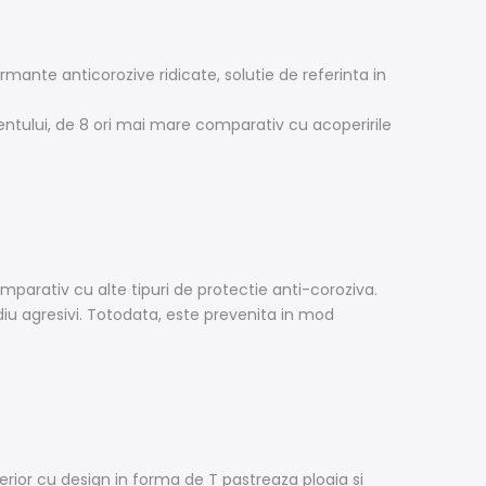
mante anticorozive ridicate, solutie de referinta in
ntului, de 8 ori mai mare comparativ cu acoperirile
mparativ cu alte tipuri de protectie anti-coroziva.
diu agresivi. Totodata, este prevenita in mod
rior cu design in forma de T pastreaza ploaia si