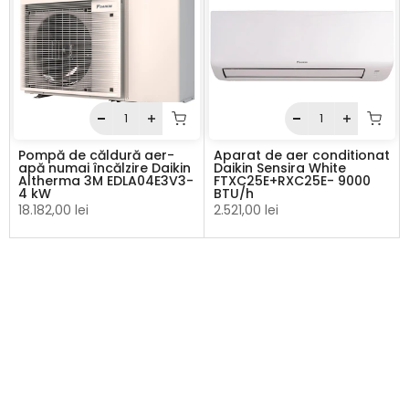
Pompă de căldură aer-
Aparat de aer conditionat
apă numai încălzire Daikin
Daikin Sensira White
Altherma 3M EDLA04E3V3-
FTXC25E+RXC25E- 9000
4 kW
BTU/h
18.182,00 lei
2.521,00 lei