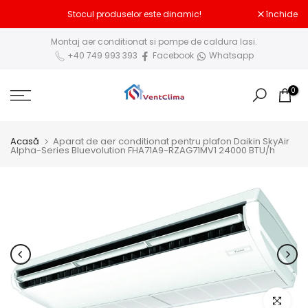
Sari
Stocul produselor este dinamic!
închide
la
Montaj aer conditionat si pompe de caldura Iasi.
conținut
+40 749 993 393
Facebook
Whatsapp
0
Acasă
Aparat de aer conditionat pentru plafon Daikin SkyAir
Alpha-Series Bluevolution FHA71A9-RZAG71MV1 24000 BTU/h
Click pent