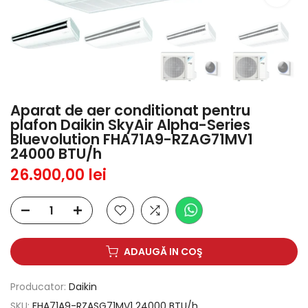
Aparat de aer conditionat pentru
plafon Daikin SkyAir Alpha-Series
Bluevolution FHA71A9-RZAG71MV1
24000 BTU/h
26.900,00 lei
ADAUGĂ IN COŞ
Producator:
Daikin
SKU:
FHA71A9-RZASG71MV1 24000 BTU/h