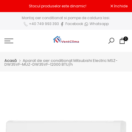
Sari
Stocul produselor este dinamic!
închide
la
Montaj aer conditionat si pompe de caldura Iasi.
conținut
+40 749 993 393
Facebook
Whatsapp
0
Acasă
Aparat de aer conditionat Mitsubishi Electric MSZ-
DW35VF-MUZ-DW35VF-12000 BTU/h