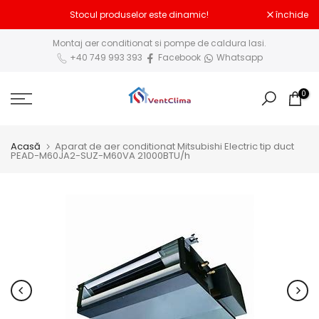
Sari
Stocul produselor este dinamic!
închide
la
Montaj aer conditionat si pompe de caldura Iasi.
conținut
+40 749 993 393
Facebook
Whatsapp
0
Acasă
Aparat de aer conditionat Mitsubishi Electric tip duct
PEAD-M60JA2-SUZ-M60VA 21000BTU/h