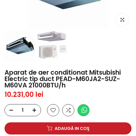
Click pent
Aparat de aer conditionat Mitsubishi
Electric tip duct PEAD-M60JA2-SUZ-
M60VA 21000BTU/h
10.231,00 lei
ADAUGĂ IN COŞ