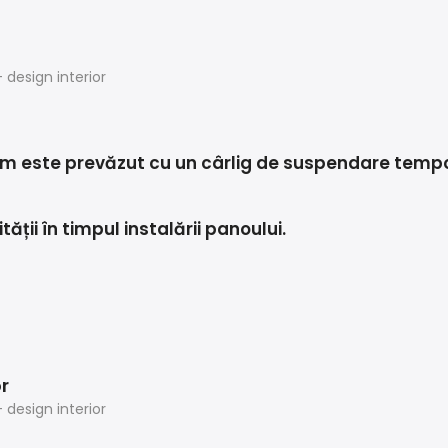
cum este prevăzut cu un cârlig de suspendare temp
ății în timpul instalării panoului.
r