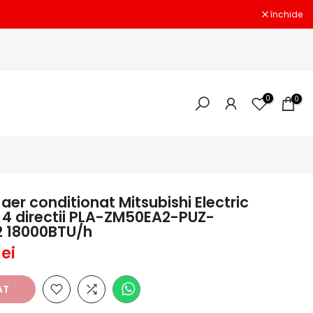
închide
0
0
aer conditionat Mitsubishi Electric
a 4 directii PLA-ZM50EA2-PUZ-
 18000BTU/h
lei
AT