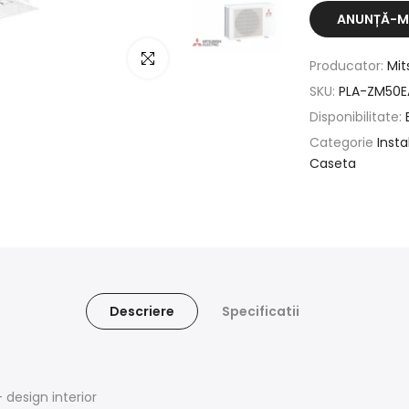
ANUNȚĂ-MĂ
Click pentru a mari
Producator:
Mit
SKU:
PLA-ZM50E
Disponibilitate:
Categorie
Insta
Caseta
Descriere
Specificatii