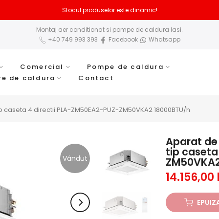
Stocul produselor este dinamic!
Montaj aer conditionat si pompe de caldura Iasi.
+40 749 993 393
Facebook
Whatsapp
Comercial
Pompe de caldura
re de caldura
Contact
c tip caseta 4 directii PLA-ZM50EA2-PUZ-ZM50VKA2 18000BTU/h
Aparat de 
tip caset
Vândut
ZM50VKA2
14.156,00 
EPUIZ