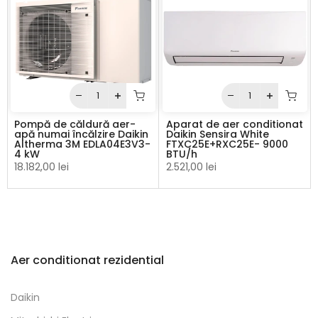
Pompă de căldură aer-
Aparat de aer conditionat
apă numai încălzire Daikin
Daikin Sensira White
Altherma 3M EDLA04E3V3-
FTXC25E+RXC25E- 9000
4 kW
BTU/h
18.182,00 lei
2.521,00 lei
Aer conditionat rezidential
Daikin