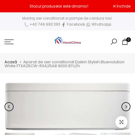
Sari
Stocul produselor este dinamic!
închide
la
Montaj aer conditionat si pompe de caldura Iasi.
conținut
+40 749 993 393
Facebook
Whatsapp
0
Acasă
Aparat de aer conditionat Daikin Stylish Bluevolution
White FTXA25CW-RXA25A8 9000 BTU/h
Click pent