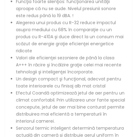
Funcţia foarte silenţios: funcţionarea unităţii
aproape că nu se aude. Nivelul presiunii sonore
este redus până la 19 dBA. !
Alegerea unui produs cu R-32 reduce impactul
asupra mediului cu 68% în comparaţie cu un
produs cu R-410A şi duce direct la un consum mai
scăzut de energie graţie eficienţei energetice
ridicate
Valori ale eficienţei sezoniere de până la clasa
A+++ în răcire şi încălzire graţie celei mai recente
tehnologii şi inteligenţei încorporate.
Un design compact şi funcţional, adecvat pentru
toate interioarele cu finisaj alb mat cristal
Efectul Coandă optimizează jetul de aer pentru un
climat confortabil. Prin utilizarea unor fante special
concepute, jetul de aer mai bine conturat permite
distribuirea mai eficientă a temperaturii în
interiorul camerei.
Senzorul termic inteligent determină temperatura
actuală din cameră și distribuie aerul uniform în